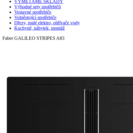
VYMETÁME SKLADY
Výhodné sety spotřebičů
Vestavné spotřebiče
Volněstojící spotřebiče
Dřezy, malé elektro, ohřívače vody
Kuchyně, nábytek, montáž
Faber GALILEO STRIPES A83