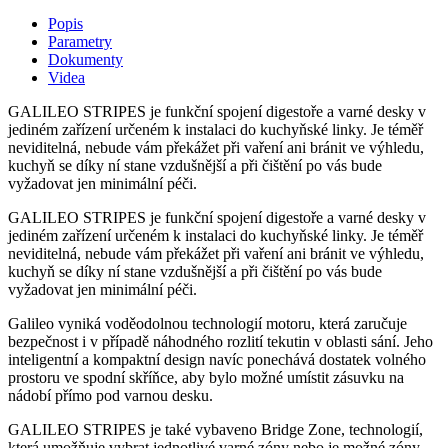
Popis
Parametry
Dokumenty
Videa
GALILEO STRIPES je funkční spojení digestoře a varné desky v
jediném zařízení určeném k instalaci do kuchyňské linky. Je téměř
neviditelná, nebude vám překážet při vaření ani bránit ve výhledu,
kuchyň se díky ní stane vzdušnější a při čištění po vás bude
vyžadovat jen minimální péči.
GALILEO STRIPES je funkční spojení digestoře a varné desky v
jediném zařízení určeném k instalaci do kuchyňské linky. Je téměř
neviditelná, nebude vám překážet při vaření ani bránit ve výhledu,
kuchyň se díky ní stane vzdušnější a při čištění po vás bude
vyžadovat jen minimální péči.
Galileo vyniká voděodolnou technologií motoru, která zaručuje
bezpečnost i v případě náhodného rozlití tekutin v oblasti sání. Jeho
inteligentní a kompaktní design navíc ponechává dostatek volného
prostoru ve spodní skříňce, aby bylo možné umístit zásuvku na
nádobí přímo pod varnou desku.
GALILEO STRIPES je také vybaveno Bridge Zone, technologií,
která umožňuje vybrat jednotlivé varné zóny nebo je možné zóny