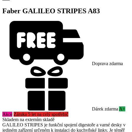
Faber GALILEO STRIPES A83
Doprava zdarma
Dárek zdarma
A+
Akce
Záruka 5 let na celý spotřebič
Skladem na externím skladě
GALILEO STRIPES je funkční spojení digestoře a varné desky v
jediném zařízení určeném k instalaci do kuchyňské linky. Je téměř