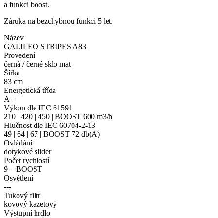
a funkci boost.
Záruka na bezchybnou funkci 5 let.
Název
GALILEO STRIPES A83
Provedení
černá / černé sklo mat
Šířka
83 cm
Energetická třída
A+
Výkon dle IEC 61591
210 | 420 | 450 | BOOST 600 m3/h
Hlučnost dle IEC 60704-2-13
49 | 64 | 67 | BOOST 72 db(A)
Ovládání
dotykové slider
Počet rychlostí
9 + BOOST
Osvětlení
---
Tukový filtr
kovový kazetový
Výstupní hrdlo