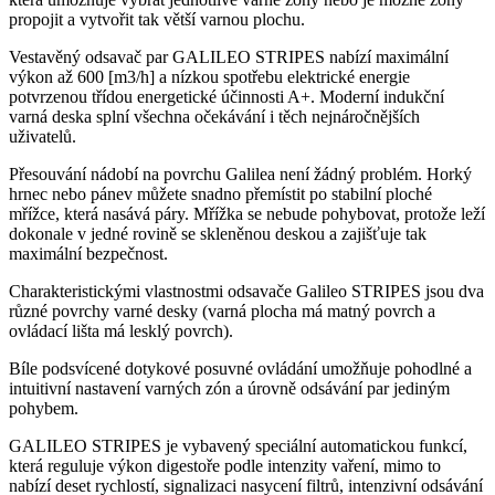
propojit a vytvořit tak větší varnou plochu.
Vestavěný odsavač par GALILEO STRIPES nabízí maximální
výkon až 600 [m3/h] a nízkou spotřebu elektrické energie
potvrzenou třídou energetické účinnosti A+. Moderní indukční
varná deska splní všechna očekávání i těch nejnáročnějších
uživatelů.
Přesouvání nádobí na povrchu Galilea není žádný problém. Horký
hrnec nebo pánev můžete snadno přemístit po stabilní ploché
mřížce, která nasává páry. Mřížka se nebude pohybovat, protože leží
dokonale v jedné rovině se skleněnou deskou a zajišťuje tak
maximální bezpečnost.
Charakteristickými vlastnostmi odsavače Galileo STRIPES jsou dva
různé povrchy varné desky (varná plocha má matný povrch a
ovládací lišta má lesklý povrch).
Bíle podsvícené dotykové posuvné ovládání umožňuje pohodlné a
intuitivní nastavení varných zón a úrovně odsávání par jediným
pohybem.
GALILEO STRIPES je vybavený speciální automatickou funkcí,
která reguluje výkon digestoře podle intenzity vaření, mimo to
nabízí deset rychlostí, signalizaci nasycení filtrů, intenzivní odsávání