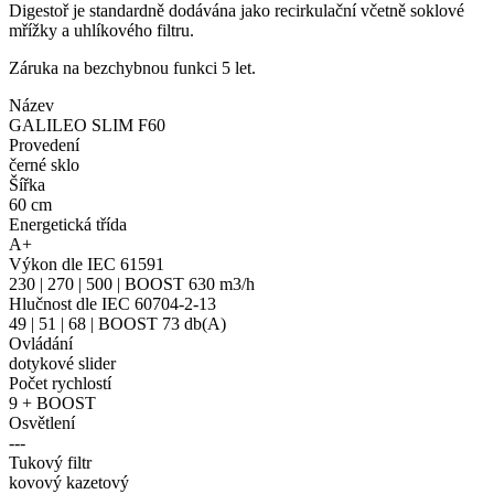
Digestoř je standardně dodávána jako recirkulační včetně soklové
mřížky a uhlíkového filtru.
Záruka na bezchybnou funkci 5 let.
Název
GALILEO SLIM F60
Provedení
černé sklo
Šířka
60 cm
Energetická třída
A+
Výkon dle IEC 61591
230 | 270 | 500 | BOOST 630 m3/h
Hlučnost dle IEC 60704-2-13
49 | 51 | 68 | BOOST 73 db(A)
Ovládání
dotykové slider
Počet rychlostí
9 + BOOST
Osvětlení
---
Tukový filtr
kovový kazetový