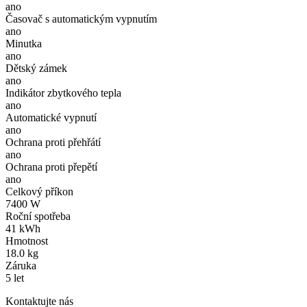
ano
Časovač s automatickým vypnutím
ano
Minutka
ano
Dětský zámek
ano
Indikátor zbytkového tepla
ano
Automatické vypnutí
ano
Ochrana proti přehřátí
ano
Ochrana proti přepětí
ano
Celkový příkon
7400 W
Roční spotřeba
41 kWh
Hmotnost
18.0 kg
Záruka
5 let
Kontaktujte nás