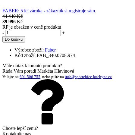
FABER: 5 let záruka - zákazník si registruje sám
44 440 Kč
39 996
Kč
RP
je obsažen v ceně produktu
-
+
Výrobce zboží:
Faber
Kód zboží:
FAB_340.0708.974
Máte dotaz k tomuto produktu?
Ráda Vám poradí Markéta Hlavinová
Volejte na
601 506 755
, nebo pište na
info@spotrebice-kuchyne.cz
Chcete lepší cenu?
Kontakujte nás