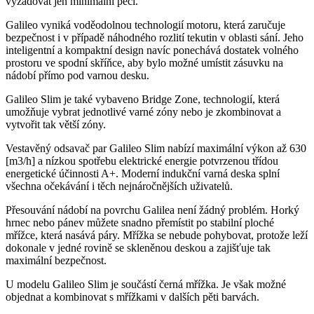
vyžadovat jen minimální péči.
Galileo vyniká voděodolnou technologií motoru, která zaručuje
bezpečnost i v případě náhodného rozlití tekutin v oblasti sání. Jeho
inteligentní a kompaktní design navíc ponechává dostatek volného
prostoru ve spodní skříňce, aby bylo možné umístit zásuvku na
nádobí přímo pod varnou desku.
Galileo Slim je také vybaveno Bridge Zone, technologií, která
umožňuje vybrat jednotlivé varné zóny nebo je zkombinovat a
vytvořit tak větší zóny.
Vestavěný odsavač par Galileo Slim nabízí maximální výkon až 630
[m3/h] a nízkou spotřebu elektrické energie potvrzenou třídou
energetické účinnosti A+. Moderní indukční varná deska splní
všechna očekávání i těch nejnáročnějších uživatelů.
Přesouvání nádobí na povrchu Galilea není žádný problém. Horký
hrnec nebo pánev můžete snadno přemístit po stabilní ploché
mřížce, která nasává páry. Mřížka se nebude pohybovat, protože leží
dokonale v jedné rovině se skleněnou deskou a zajišťuje tak
maximální bezpečnost.
U modelu Galileo Slim je součástí černá mřížka. Je však možné
objednat a kombinovat s mřížkami v dalších pěti barvách.