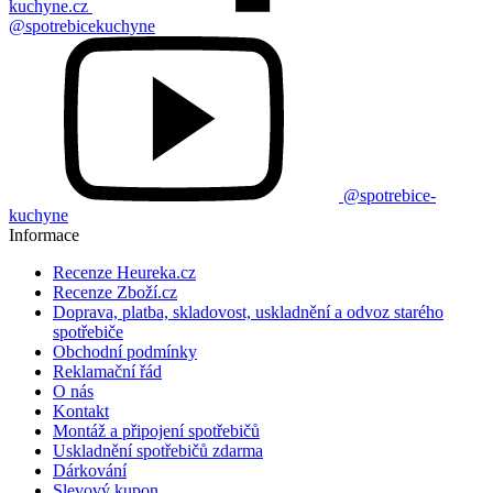
kuchyne.cz
@spotrebicekuchyne
@spotrebice-
kuchyne
Informace
Recenze Heureka.cz
Recenze Zboží.cz
Doprava, platba, skladovost, uskladnění a odvoz starého
spotřebiče
Obchodní podmínky
Reklamační řád
O nás
Kontakt
Montáž a připojení spotřebičů
Uskladnění spotřebičů zdarma
Dárkování
Slevový kupon