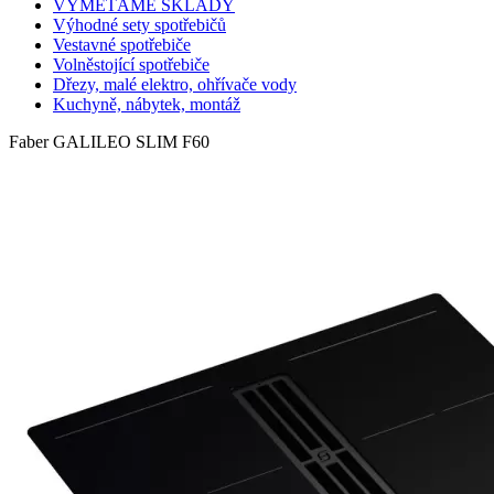
VYMETÁME SKLADY
Výhodné sety spotřebičů
Vestavné spotřebiče
Volněstojící spotřebiče
Dřezy, malé elektro, ohřívače vody
Kuchyně, nábytek, montáž
Faber GALILEO SLIM F60