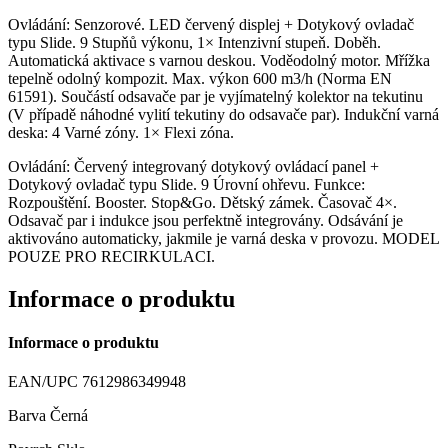
Ovládání: Senzorové. LED červený displej + Dotykový ovladač
typu Slide. 9 Stupňů výkonu, 1× Intenzivní stupeň. Doběh.
Automatická aktivace s varnou deskou. Voděodolný motor. Mřížka
tepelně odolný kompozit. Max. výkon 600 m3/h (Norma EN
61591). Součástí odsavače par je vyjímatelný kolektor na tekutinu
(V případě náhodné vylití tekutiny do odsavače par). Indukční varná
deska: 4 Varné zóny. 1× Flexi zóna.
Ovládání: Červený integrovaný dotykový ovládací panel +
Dotykový ovladač typu Slide. 9 Úrovní ohřevu. Funkce:
Rozpouštění. Booster. Stop&Go. Dětský zámek. Časovač 4×.
Odsavač par i indukce jsou perfektně integrovány. Odsávání je
aktivováno automaticky, jakmile je varná deska v provozu. MODEL
POUZE PRO RECIRKULACI.
Informace o produktu
Informace o produktu
EAN/UPC 7612986349948
Barva Černá