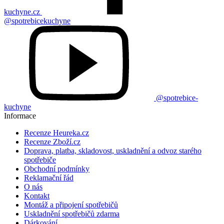
kuchyne.cz
@spotrebicekuchyne
@spotrebice-
kuchyne
Informace
Recenze Heureka.cz
Recenze Zboží.cz
Doprava, platba, skladovost, uskladnění a odvoz starého
spotřebiče
Obchodní podmínky
Reklamační řád
O nás
Kontakt
Montáž a připojení spotřebičů
Uskladnění spotřebičů zdarma
Dárkování