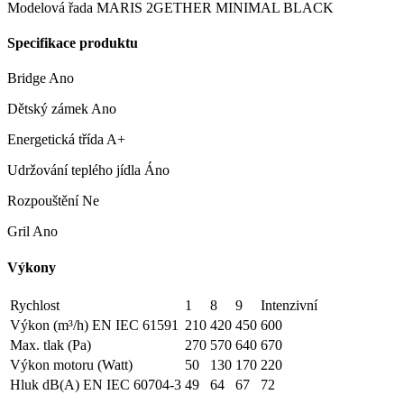
Modelová řada MARIS 2GETHER MINIMAL BLACK
Specifikace produktu
Bridge Ano
Dětský zámek Ano
Energetická třída A+
Udržování teplého jídla Áno
Rozpouštění Ne
Gril Ano
Výkony
Rychlost
1
8
9
Intenzivní
Výkon (m³/h) EN IEC 61591
210
420
450
600
Max. tlak (Pa)
270
570
640
670
Výkon motoru (Watt)
50
130
170
220
Hluk dB(A) EN IEC 60704-3
49
64
67
72