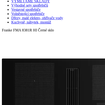
VYMETÁME SKLADY
Výhodné sety spotřebičů
Vestavné spotřebiče
Volněstojící spotřebiče
Dřezy, malé elektro, ohřívače vody
Kuchyně, nábytek, montáž
Franke FMA 8381R HI Černé sklo