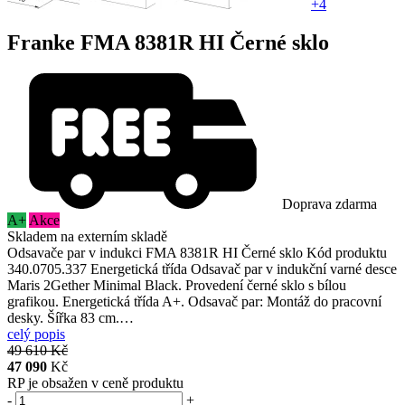
+4
Franke FMA 8381R HI Černé sklo
Doprava zdarma
A+
Akce
Skladem na externím skladě
Odsavače par v indukci FMA 8381R HI Černé sklo Kód produktu
340.0705.337 Energetická třída Odsavač par v indukční varné desce
Maris 2Gether Minimal Black. Provedení černé sklo s bílou
grafikou. Energetická třída A+. Odsavač par: Montáž do pracovní
desky. Šířka 83 cm.…
celý popis
49 610 Kč
47 090
Kč
RP
je obsažen v ceně produktu
-
+