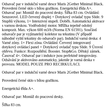
Odsavač par v indukční varné desce Maris 2Gether Minimal Black.
Provedení černé sklo s bílou grafikou. Energetická třída A+.
Odsavač par: Montáž do pracovní desky. Šířka 83 cm. Ovládání:
Senzorové. LED červený displej + Dotykový ovladač typu Slide. 9
Stupňů výkonu, 1× Intenzivní stupeň. Doběh. Automatická aktivace
s varnou deskou. Voděodolný motor. Mřížka tepelně odolný
kompozit. Max. výkon 600 m3/h (Norma EN 61591). Součástí
odsavače par je vyjímatelný kolektor na tekutinu (V případě
náhodné vylití tekutiny do odsavače par). Indukční varná deska: 4
Varné zóny. 1× Flexi zóna. Ovládání: Červený integrovaný
dotykový ovládací panel + Dotykový ovladač typu Slide. 9 Úrovní
ohřevu. Funkce: Rozpouštění. Booster. Stop&Go. Dětský zámek.
Časovač 4×. Odsavač par i indukce jsou perfektně integrovány.
Odsávání je aktivováno automaticky, jakmile je varná deska v
provozu. MODEL POUZE PRO RECIRKULACI.
Odsavač par v indukční varné desce Maris 2Gether Minimal Black.
Provedení černé sklo s bílou grafikou.
Energetická třída A+.
Odsavač par: Montáž do pracovní desky.
Šířka 83 cm.