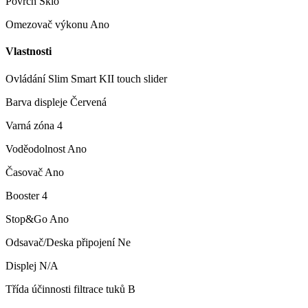
Povrch Sklo
Omezovač výkonu Ano
Vlastnosti
Ovládání Slim Smart KII touch slider
Barva displeje Červená
Varná zóna 4
Voděodolnost Ano
Časovač Ano
Booster 4
Stop&Go Ano
Odsavač/Deska připojení Ne
Displej N/A
Třída účinnosti filtrace tuků B